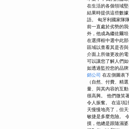
在生活的各個領域堅持自
結果時提供這些數據
語。 匈牙利國家隊
前一直處於劣勢的我
外，他成為繼佐爾坦
在選擇框中選中此部分
區域以查看其是否與
介面上所做更改的電
可以讓您了解人們如
如透過監控您的品牌
銷公司
在左側圖表下方
（自然、付費、精選
量、與其內容的互動
很高興。 他們微笑
令人振奮。 在這項
天慢慢地亮了，但
敏捷是多麼危險。 
摸，他總是跟隨濕婆