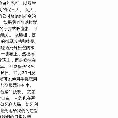
協會的認可，以及智
ita 公司的代言人。 女人，
的公司發展到如今的
。 如果我們可以輕鬆
的手持式吸塵器，可
地方。 吸塵後，使
車的擋風玻璃和後視
用經過充分驗證的橡
中一塊布上，然後擦
玻璃上，而是塗抹在
汽車，那麼保護它免
16日、12月23日及
觀眾可以使用手機應用
添加到觀眾評分中。
曲晉級半決賽。 該節
自由。 – 您也在塞
對匈牙利人民、匈牙利
可避免地給我們的短暫
定我們的日常決策，