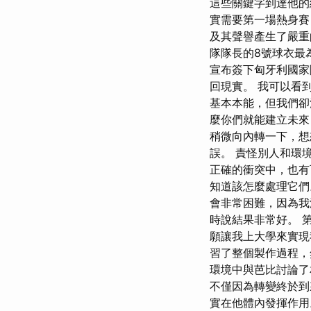
這些關鍵字到達他的
實需要第一場熱身賽，之
及其聲譽產生了嚴
隊隊長的8號球衣最
宣布簽下匈牙利國家
回現實。 我可以看
基本本能，但我們卻
麼你們就能建立未來
稍微向內轉一下，想
誤。 責怪別人和環
正確的衝突中，也有
知道該怎麼處理它們
會非常困難，因為我
時說結果非常好。 
願讓我上大學來實現
習了整個製作過程，
環境中與芭比討論了
不僅因為轉變終於到
實在他體內發揮作用