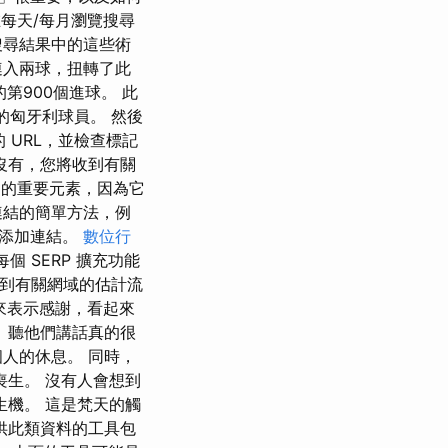
每天/每月瀏覽搜尋
搜尋結果中的這些術
連入兩球，扭轉了此
第900個進球。 此
的匈牙利球員。 然後
的 URL，並檢查標記
沒有，您將收到有關
 的重要元素，因為它
連結的簡單方法，例
也添加連結。
數位行
 SERP 擴充功能
找到有關網域的估計流
來表示感謝，看起來
 聽他們講話真的很
人的休息。 同時，
生。 沒有人會想到
生機。 這是梵天的觸
供此類資料的工具包