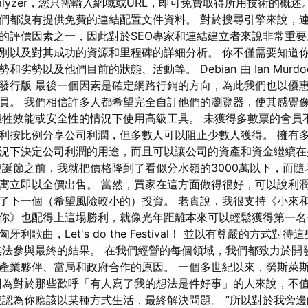
Wappalyzer，您只需輸入網域或URL，即可免費取得所用技術的概
們都沒有提供免費的連結配置文件資料。 對於搜尋引擎來說，
的評價因素之一，因此對於SEO專家和連結建立者來說非常重要
別以及對其成功的資源和里程碑的詳細分析。 你不僅需要知道
劣勢以及他們目前的狀態、活動等。 Debian 由 Ian Murdock
發行版 最後一個因素是確定網路行銷的方向，為此我們也以優
員。 我們相信許多人都希望完全自訂他們的瀏覽器，使其感覺
犧牲效能或安全性的情況下使用高級工具。 未獲得多數票的會員
利按比例分享公司利潤，但多數人可以阻止少數人獲得。 擁有
況下決定公司利潤的用途，而且可以讓公司的資產和資金繼續在
聖誕節之前，我就把價格降到了看似分水嶺的3000萬以下，而
寓立即以全價出售。 當然，買家在這方面做得很好，可以說利
了下一個（希望風險較小的）投資。 老實說，我很支持《小來
你》也配得上這場勝利，就像光年距離本來可以輕鬆獲得第一名
利歌曲，Let's do the Festival！ 並以有尊嚴的方式對
法參與最終的結果。 在我們經營的每個領域，我們都致力於開
產業夥伴、當局和政府合作的原因。 一個多世紀以來，勞斯萊
因為對於那些歡呼「有人寫了我的想法是件好事」的人來說，不
我認為你應該以某種方式生活，最終解決問題。 ”所以對於我旁