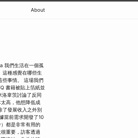
About
ata 我們生活在一個孤
 這種感覺在哪些生
這些事情。 這場我們
Q 書籍被貼上箔紙並
米洛韋茨討論了反同
本太高，他想降低成
除了發展收入之外別
據當前需求開發了10
中）都是非常有用的
說很重要，訪客透過