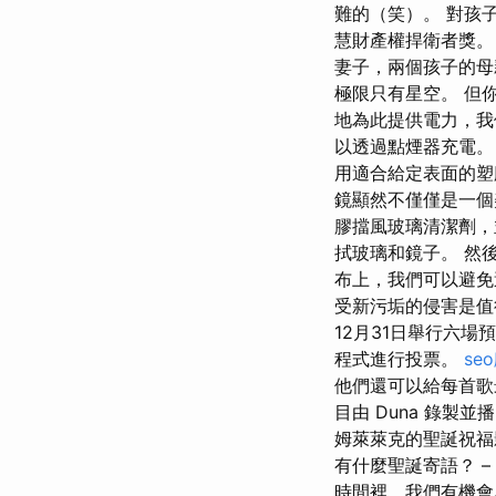
難的（笑）。 對孩
慧財產權捍衛者獎
妻子，兩個孩子的母
極限只有星空。 但
地為此提供電力，我
以透過點煙器充電。
用適合給定表面的塑
鏡顯然不僅僅是一個
膠擋風玻璃清潔劑，
拭玻璃和鏡子。 然
布上，我們可以避免
受新污垢的侵害是值得的
12月31日舉行六
程式進行投票。
se
他們還可以給每首歌
目由 Duna 錄製
姆萊萊克的聖誕祝福
有什麼聖誕寄語？ 
時間裡，我們有機