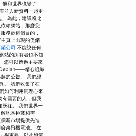
，他和世界也變了。
表並與新資料一起更
。 為此，建議將此
上依賴網站，那麼您
是服務於這個目的，
店主頁上出現的促銷
行銷公司
不能說任何
網站的所有者也不知
。 您可以透過主要來
ebian——精心組織
趣的公告。 我們經
異。 我們收集了在
們如何利用同理心來
助有需要的人，但我
如既往。 我們世界一
了解地區挑戰和需
這個新市場提供先進
廢棄飛機電池。 在
」很重要，以及如何