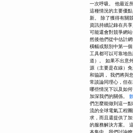
一次呼吸。 他最近
這種情況的主要優點
新。 除了獲得有關
資訊持續記錄在共享
可能還會對競爭網站
然後他們從中估計網
橫幅或類別中第一個
工具都可以可靠地告
道）。 如果不出意
源（主要是在線）免費
和協調， 我們將與
常談論同理心，但在
哪些情況下以及如何
加深我們的關係。
們怎麼能做到這一點
流的全球電氣工程團
求，而且還提供了加
的服務解決方案。 
本集中，我們討論瞭