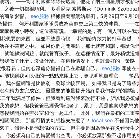
網站。 ——匈牙利國家隊隊長透露，他花了兩三個星期才被新
後一切都很順利。 多明尼克·索博斯萊（Dominik Szobosz
重的商業影響。
seo服務
根據俱樂部網站舉例，5月29日至9月1
為暢銷。 匈牙利國家隊隊長成為英超史上第二快的球員。 ——
隊隊長幾小時後，這位專家說。 ”幸運的是，有一個人可以在我
到我想要的東西，但並不總是時候。 我們始終致力於打牢基礎。
活在不確定之中。 如果你們之間團結，那麼就有和諧，那麼你
，就能解決問題，就能養育孩子。 在這種情況下，最好稍微退
想我做了什麼，沒做什麼。 在這種情況下，也許最好的「策略
境很容易，但內心深處你覺得自己在欺騙自己。
seo服務
即使在
可能找到我可以做的一點點來阻止它，更聰明地處理它。 – 獎
。 我在籃網還是比較弱，發球比較容易。 如果我只是為了這些
沒有精力去完成它。 最重要的能量提升始終是我們客戶的體驗
第二年我滿足了條件，但我看到這對我來說行不通，所以我必須做
我的夢想，但我爸爸已經覺得他老了，累了，我是他實現夢想的
然後我開始在辦公室和他一起工作。 此外，我們在最初的三重
相關問題。 那個可憐的幻想樵夫怎麼了？
local seo
不僅因為他
來了，儘管不是他想像的方式。 但主要是因為他早在災難發生
。 你必須為自己的轉變騰出空間。 你必須放棄那些不起作用的