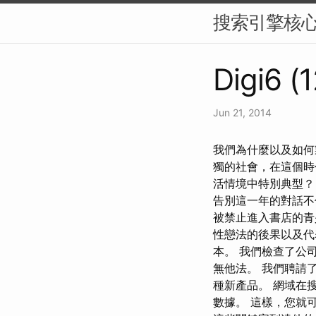
搜索引擎核
Digi6 (
Jun 21, 2014
我們為什麼以及如何製作這
獨的社會，在這個時
活情境中特別典型？
告別這一年的對話不
被禁止進入書店的青
性戀法的後果以及代
本。 我們檢查了公
無他法。 我們聘請
種新產品。 網域在
數據。 這樣，您就