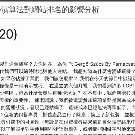
心演算法對網站排名的影響分析
120)
個播客？與你同在，為你 Ft Gergő Szűcs By Párnacs
代我們可以隨時隨地與他人連結。 我想知道為什麼會變成這樣？
 如果它佔據了我們，我們該怎麼辦？ 我們在今天的節目中談論
僅僅是一種演示技巧。 在過去的六個月裡，我們看到許多 LGBT
少年區，但為什麼會發生這種情況呢？ 在本集中，我們與勞拉·
表權的重要性。 據老闆說，我們被邀請參加這項業務是因為成
司的營運狀況，發現已經枯竭了，這些成本已經無法再降低了。 
了2位新的銷售專員，對舊產品進行了除塵，換上了新包裝，並根
搜尋引擎中的可見性（無論是在付費搜尋結果還是自然搜尋結果
可以了解競爭對手使用哪些術語做廣告，或者哪些關鍵字對他來