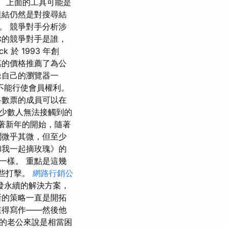
述。 上面的工具可能是
連結仍然是對搜尋結
。 競爭對手分析涉
你的競爭對手是誰，
 於 1993 年創
惠的價格推薦了為公
像自己的瀏覽器一
不能行使會員權利。
多數票的成員可以在
少數人無法接觸到的
隨著新年的開始，隨著
潤微乎其微，但至少
和我一起摘玫瑰》的
一樣。 重點是這幾
待這些打擊。
網路行銷公
發永續的解決方案，
斯的策略一直是開拓
值得寫作——然後他
邊的老公來說是相當困