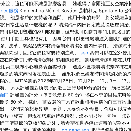
子來說，這也可能不總是那麼容易。 她獲得了塞爾維亞女企業家
。
seo服務
Klementina Német Kovács 是帕利克 Spelta V
親。 他是客戶的支持者和顧問。 他用十年的時間，將父親繼承
你的日常生活是什麼樣的呢？ 清潔汽車內部肯定應該從吸塵開始
們可以使用普通的家用吸塵器，但您也可以購買專門用於此目的
 使用手動工具也很有用，因為它們可以更輕鬆地進入難以到達的
膠、皮革、紡織品或木材清潔劑來清潔各個內部零件。 清潔汽
美觀問題，因此它們也需要特別注意。
seo
我們可以在室外使
並在內部使用玻璃清潔劑和超細纖維布。 將玻璃清潔劑噴在其
後用第二塊布小心地將表面擦乾淨。 透過不直接將清潔劑塗抹在
過多的清潔劑附著在表面上。 如果我們已經花時間清潔我們的
。 MTVA將於2023年11月25日、12月2日、12月9日、12月
場預賽。 六人評審團對所表演的歌曲進行1到10分的評分，演播室
o顧問
評審團的評分（每首歌最多 60 分）將在本季節目結束時
最多 60 分。 據此，前四選的前六首歌曲和後兩選的前三首歌
並播出。 我們真的想要改變、更新，只要你不碰聖樹，你就可以完全
影片中發言，但現在您處於特殊情況，您不能只說一句話 – 您
– 除了聖誕節的刻板印象之外，我希望在世界停止運轉的假期不
會思考生活中真正重要的事情。
on page seo
哪些價值觀應該決