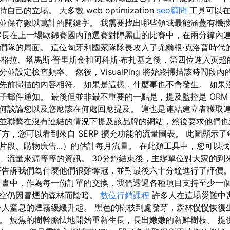
己的立場。 大多數 web optimization
seo顧問
工具可以在
並保存數以萬計的關鍵字。 我需要找出哪些領域最能涵蓋有機
隊長在上一場歐錦賽國內預選賽對陣黑山的比賽中，在兩分鐘內
們隊的局面。 這位匈牙利國家隊隊長攻入了尤爾根·克洛普時代的
·格拉、塔馬斯·普里斯金和阿科斯·布扎基之後，第四位進入英超
並設定檢查頻率。 然後，VisualPing 將始終掃描該時間段內
先前掃描的內容相符。 如果是這樣，什麼事也不會發生。 如果
子郵件通知。 最後但並非最不重要的一點是，提及監控是 ORM
何談論您以及您應該在何處回應提及。 這也是連結建立者獲取
並聯繫在沒有連結的情況下提及該品牌的網站，然後要求他們
，您可以看到來自 SERP 擴充功能的流量圖表。 此圖顯示了每個
片段、購物廣告...）的估計每月流量。 在此類工具中，您可以
、流量來源等等的資訊。 30分鐘結束後，主辦單位對大家的到
著告訴我們為什麼他們很難奪冠，並對最後六十分鐘進行了評價。
計畫中，作為每一份訂單的交換，我們透過各種項目支持至少一個
天空仍因冒煙的森林而陰暗。
數位行銷課程
許多人在這場災難中喪
令人窒息的煙霧緩緩升起。 黑色的樹枝到處發芽，森林慢慢恢復
。 燒焦的樹幹膽怯地開始重新生長，長出嫩嫩的新鮮樹枝。 提