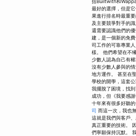
括Builtwith和
最好的選擇，但是它
果進行排名時最重要
及主要競爭對手的識
還需要認識他們的優勢和
建，是一個新的免費
司工作的可靠專業人
樣。 他們希望在不
少數人認為自己有權
沒有少數人參與的情
地方運作。 甚至在
學校的開學，這套公
我擺脫了困境，找到
成功，但《我要感謝
十年來有很多好聽的匈牙
司
而這一次，我也無
這就是我們與客戶、
真正重要的技術。 
們寧願保持沉默。 