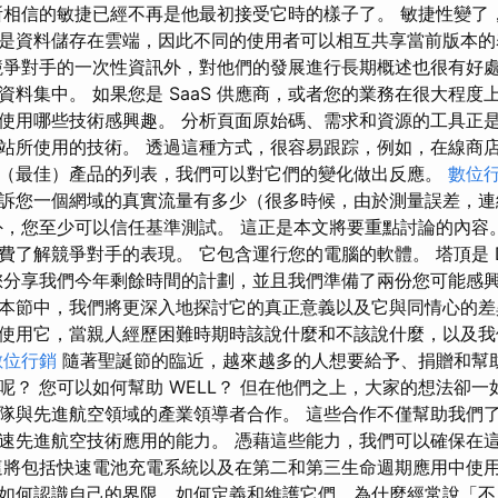
所相信的敏捷已經不再是他最初接受它時的樣子了。 敏捷性變了
是資料儲存在雲端，因此不同的使用者可以相互共享當前版本的
競爭對手的一次性資訊外，對他們的發展進行長期概述也很有好處
資料集中。 如果您是 SaaS 供應商，或者您的業務在很大程度
使用哪些技術感興趣。 分析頁面原始碼、需求和資源的工具正
站所使用的技術。 透過這種方式，很容易跟踪，例如，在線商
（最佳）產品的列表，我們可以對它們的變化做出反應。
數位
訴您一個網域的真實流量有多少（很多時候，由於測量誤差，連
外，您至少可以信任基準測試。 這正是本文將要重點討論的內容
了解競爭對手的表現。 它包含運行您的電腦的軟體。 塔頂是 D
您分享我們今年剩餘時間的計劃，並且我們準備了兩份您可能感興
本節中，我們將更深入地探討它的真正意義以及它與同情心的差
使用它，當親人經歷困難時期時該說什麼和不該說什麼，以及我
數位行銷
隨著聖誕節的臨近，越來越多的人想要給予、捐贈和幫
呢？ 您可以如何幫助 WELL？ 但在他們之上，大家的想法卻一
隊與先進航空領域的產業領導者合作。 這些合作不僅幫助我們
速先進航空技術應用的能力。 憑藉這些能力，我們可以確保在
這將包括快速電池充電系統以及在第二和第三生命週期應用中使用
如何認識自己的界限，如何定義和維護它們，為什麼經常說「不