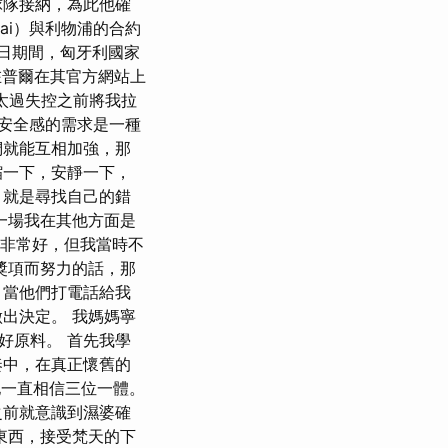
球隊接納，為此他確
lai）與利物浦的合約
0日期間，匈牙利國家
在普爾在其官方網站上
太過失控之前將我拉
 安全感的需求是一種
們就能互相加強，那
縮一下，安靜一下，
」就是尋找自己的錯
一場我在其他方面是
品非常好，但我當時不
獎項而努力的話，那
，當他們打電話給我
出決定。 我媽媽寧
好原料。 首先我學
奏中，在真正懷舊的
一直相信三位一體。
之前就意識到濕婆確
東西，接受梵天的下