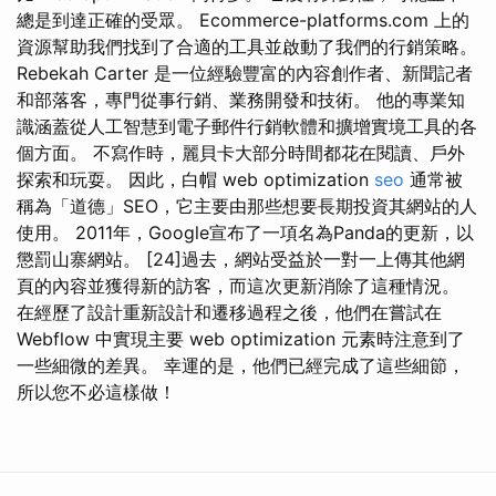
總是到達正確的受眾。 Ecommerce-platforms.com 上的
資源幫助我們找到了合適的工具並啟動了我們的行銷策略。
Rebekah Carter 是一位經驗豐富的內容創作者、新聞記者
和部落客，專門從事行銷、業務開發和技術。 他的專業知
識涵蓋從人工智慧到電子郵件行銷軟體和擴增實境工具的各
個方面。 不寫作時，麗貝卡大部分時間都花在閱讀、戶外
探索和玩耍。 因此，白帽 web optimization
seo
通常被
稱為「道德」SEO，它主要由那些想要長期投資其網站的人
使用。 2011年，Google宣布了一項名為Panda的更新，以
懲罰山寨網站。 [24]過去，網站受益於一對一上傳其他網
頁的內容並獲得新的訪客，而這次更新消除了這種情況。
在經歷了設計重新設計和遷移過程之後，他們在嘗試在
Webflow 中實現主要 web optimization 元素時注意到了
一些細微的差異。 幸運的是，他們已經完成了這些細節，
所以您不必這樣做！