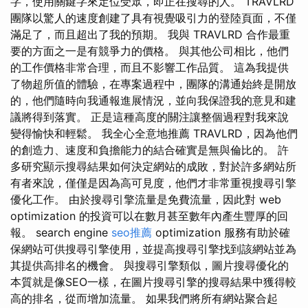
字，使用關鍵字來定位受眾，即正在搜尋的人。 TRAVLRD
團隊以驚人的速度創建了具有視覺吸引力的登陸頁面，不僅
滿足了，而且超出了我的預期。 我與 TRAVLRD 合作最重
要的方面之一是有競爭力的價格。 與其他公司相比，他們
的工作價格非常合理，而且不影響工作品質。 這為我提供
了物超所值的體驗，在專案過程中，團隊的溝通始終是開放
的，他們隨時向我通報進展情況，並向我保證我的意見和建
議將得到落實。 正是這種高度的關注讓整個過程對我來說
變得愉快和輕鬆。 我全心全意地推薦 TRAVLRD，因為他們
的創造力、速度和負擔能力的結合確實是無與倫比的。 許
多研究顯示搜尋結果如何決定網站的成敗，對於許多網站所
有者來說，僅僅是因為高可見度，他們才非常重視搜尋引擎
優化工作。 由於搜尋引擎流量是免費流量，因此對 web
optimization 的投資可以在數月甚至數年內產生豐厚的回
報。 search engine
seo推薦
optimization 服務有助於確
保網站可供搜尋引擎使用，並提高搜尋引擎找到該網站並為
其提供高排名的機會。 與搜尋引擎類似，圖片搜尋優化的
本質就是像SEO一樣，在圖片搜尋引擎的搜尋結果中獲得較
高的排名，從而增加流量。 如果我們將所有網站聚合起