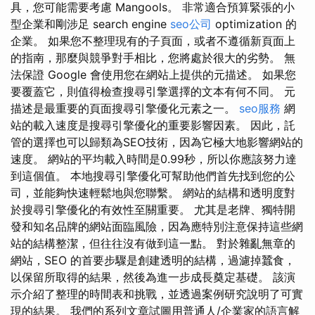
具，您可能需要考慮 Mangools。 非常適合預算緊張的小
型企業和剛涉足 search engine
seo公司
optimization 的
企業。 如果您不整理現有的子頁面，或者不遵循新頁面上
的指南，那麼與競爭對手相比，您將處於很大的劣勢。 無
法保證 Google 會使用您在網站上提供的元描述。 如果您
要覆蓋它，則值得檢查搜尋引擎選擇的文本有何不同。 元
描述是最重要的頁面搜尋引擎優化元素之一。
seo服務
網
站的載入速度是搜尋引擎優化的重要影響因素。 因此，託
管的選擇也可以歸類為SEO技術，因為它極大地影響網站的
速度。 網站的平均載入時間是0.99秒，所以你應該努力達
到這個值。 本地搜尋引擎優化可幫助他們首先找到您的公
司，並能夠快速輕鬆地與您聯繫。 網站的結構和透明度對
於搜尋引擎優化的有效性至關重要。 尤其是老牌、獨特開
發和知名品牌的網站面臨風險，因為應特別注意保持這些網
站的結構整潔，但往往沒有做到這一點。 對於雜亂無章的
網站，SEO 的首要步驟是創建透明的結構，過濾掉蠶食，
以保留所取得的結果，然後為進一步成長奠定基礎。 該演
示介紹了整理的時間表和挑戰，並透過案例研究說明了可實
現的結果。 我們的系列文章試圖用普通人/企業家的語言解