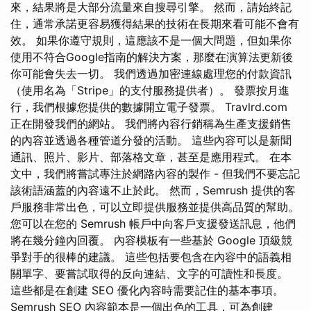
來，結果將是大部分流量來自搜尋引擎。 然而，請始終記
住，通常承諾更容易獲得結果的技術在長期來看可能不會有
效。 如果你遵守規則，這應該不是一個大問題，但如果你
使用不符合Google指南的解決方案，那麼在演算法更新後
你可能會失去一切。 我們透過加密連線處理您的付款資訊
（使用名為「Stripe」的支付服務提供者）。 發票按月進
行，我們根據您提供的數據開立電子發票。 Travlrd.com
正在開發我們的網站。 我們將內容行銷稱為生產支援銷售
的內容並透過各種管道分發的活動。 這些內容可以是新聞
通訊、照片、影片、部落格文章，甚至是應用程式。 在本
文中，我們將嘗試專注於網路內容的製作 - 但我們不要忘記
該術語涵蓋的內容遠不止於此。 然而，Semrush 提供的客
戶服務非常出色，可以立即提供服務並提供高品質的幫助。
您可以在您的 Semrush 帳戶中向客戶支援發送訊息，他們
將在幾分鐘內回覆。 內容模板有一些基於 Google 頂級競
爭對手的很棒的建議。 這些包括要包含在內容中的語義相
關單字、要嘗試取得的反向連結、文字的可讀性和長度。
這些都是在創建 SEO 優化內容時需要記住的基本事項。
Semrush SEO 內容範本是一個出色的工具，可為創建