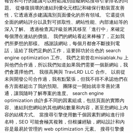
報告和可行的建議可以輕鬆識別阻礙網站搜尋引擎排名的問
題。 從修復損壞的連結到優化元標記和確保行動裝置友善
性，它透過逐步建議識別頁面優化的所有領域。 它還提供
全面的網站評分以及對可抓取性、網站性能、內部連結等的
深入了解。 透過檢查其評級並將其移至「進行中」來確定
每個潛在連結的價值。 我們的網站看起來棒極了，正如我
們所夢想的那樣。 感謝該網站，每個月都會不斷接到電
話，這給了我們足夠的工作，這要歸功於出色的 search
engine optimization 工作。 我們之前曾在misiablak.hu 上
與他們合作過，所以我們知道如果我們需要一個新網站，我
們會選擇他們。 我很高興與 TravLRD LLC 合作。 以前從
未與開發公司合作過，我有點緊張，但我不得不承認他們在
各方面都超出了我的預期。 團隊從一開始就非常善於溝
通，讓我隨時了解專案的進度。 search engine
optimization 由許多不同的因素組成，包括頁面的實際內
容、連結到您網站的其他網站數量和內容，甚至您網站上內
容的結構方式。 當搜尋引擎使用數千個因素對網站進行排
名時，SEO 可能會極其複雜，但根據經驗，網站設計和內
容是最易於管理的 web optimization 元素。 搜尋引擎優