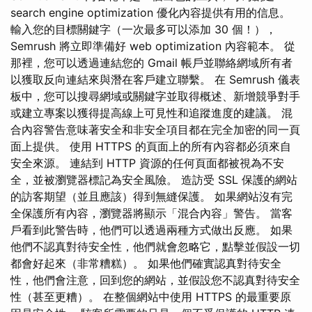
search engine optimization 優化內容提供有用的信息。
輸入您的目標關鍵字（一次最多可以添加 30 個！），
Semrush 將立即準備好 web optimization 內容範本。 從
那裡，您可以透過連結您的 Gmail 帳戶並聯絡網域所有者
以獲取反向連結來與潛在客戶建立聯繫。 在 Semrush 儀表
板中，您可以搜尋網域或關鍵字並取得概述、新增競爭對手
或建立專案以獲得提高線上可見性和追蹤進度的建議。 混
合內容警告意味著安全和非安全項目都在完全加密的同一頁
面上提供。 使用 HTTPS 的頁面上的所有內容都必須來自
安全來源。 連結到 HTTP 資源的任何頁面都被視為不安
全，並被瀏覽器標記為安全風險。 造訪受 SSL 保護的網站
的訪客期望（並且應該）得到無縫保護。 如果網站沒有完
全保護所有內容，瀏覽器將顯示「混合內容」警告。 當客
戶看到此警告時，他們可以透過兩種方式做出反應。 如果
他們不認真對待安全性，他們就會忽略它，點擊並假設一切
都會好起來（非常糟糕）。 如果他們確實認真對待安全
性，他們會注意，回到您的網站，並假設您不認真對待安全
性（甚至更糟）。 在整個網站中使用 HTTPS 的最重要原