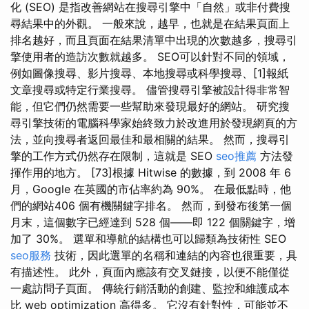
化 (SEO) 是指改善網站在搜尋引擎中「自然」或非付費搜
尋結果中的外觀。 一般來說，越早，也就是在結果頁面上
排名越好，而且頁面在結果清單中出現的次數越多，搜尋引
擎使用者的造訪次數就越多。 SEO可以針對不同的領域，
例如圖像搜尋、影片搜尋、本地搜尋或科學搜尋、[1]報紙
文章搜尋或特定行業搜尋。 儘管搜尋引擎被設計得非常智
能，但它們仍然需要一些幫助來發現最好的網站。 研究搜
尋引擎技術的電腦科學家始終致力於改進用於發現網頁的方
法，並向搜尋者返回最佳和最相關的結果。 然而，搜尋引
擎的工作方式仍然存在限制，這就是 SEO
seo推薦
方法發
揮作用的地方。 [73]根據 Hitwise 的數據，到 2008 年 6
月，Google 在英國的市佔率約為 90%。 在最低點時，他
們的網站406 個有機關鍵字排名。 然而，到發布後第一個
月末，這個數字已經達到 528 個——即 122 個關鍵字，增
加了 30%。 選單和導航的結構也可以歸類為技術性 SEO
seo服務
技術，因此選單的名稱和連結的內容也很重要，具
有描述性。 此外，頁面內應該有交叉鏈接，以便不能僅從
一處訪問子頁面。 傳統行銷活動的創建、監控和維護成本
比 web optimization 高得多。 它沒有針對性，可能並不