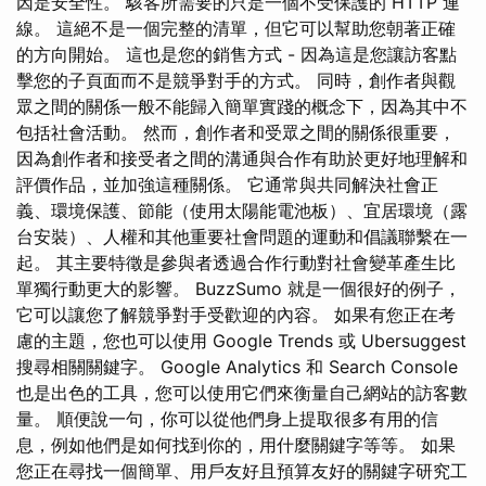
因是安全性。 駭客所需要的只是一個不受保護的 HTTP 連
線。 這絕不是一個完整的清單，但它可以幫助您朝著正確
的方向開始。 這也是您的銷售方式 - 因為這是您讓訪客點
擊您的子頁面而不是競爭對手的方式。 同時，創作者與觀
眾之間的關係一般不能歸入簡單實踐的概念下，因為其中不
包括社會活動。 然而，創作者和受眾之間的關係很重要，
因為創作者和接受者之間的溝通與合作有助於更好地理解和
評價作品，並加強這種關係。 它通常與共同解決社會正
義、環境保護、節能（使用太陽能電池板）、宜居環境（露
台安裝）、人權和其他重要社會問題的運動和倡議聯繫在一
起。 其主要特徵是參與者透過合作行動對社會變革產生比
單獨行動更大的影響。 BuzzSumo 就是一個很好的例子，
它可以讓您了解競爭對手受歡迎的內容。 如果有您正在考
慮的主題，您也可以使用 Google Trends 或 Ubersuggest
搜尋相關關鍵字。 Google Analytics 和 Search Console
也是出色的工具，您可以使用它們來衡量自己網站的訪客數
量。 順便說一句，你可以從他們身上提取很多有用的信
息，例如他們是如何找到你的，用什麼關鍵字等等。 如果
您正在尋找一個簡單、用戶友好且預算友好的關鍵字研究工