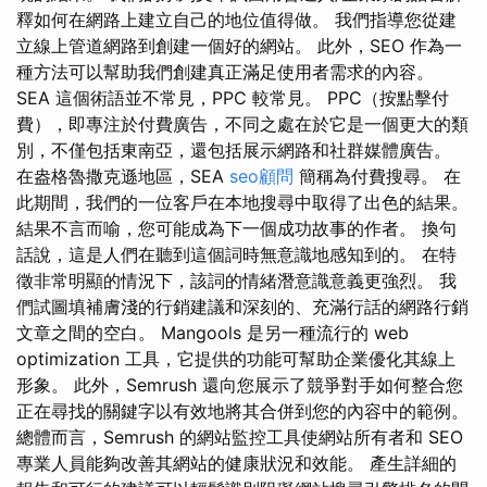
釋如何在網路上建立自己的地位值得做。 我們指導您從建
立線上管道網路到創建一個好的網站。 此外，SEO 作為一
種方法可以幫助我們創建真正滿足使用者需求的內容。
SEA 這個術語並不常見，PPC 較常見。 PPC（按點擊付
費），即專注於付費廣告，不同之處在於它是一個更大的類
別，不僅包括東南亞，還包括展示網路和社群媒體廣告。
在盎格魯撒克遜地區，SEA
seo顧問
簡稱為付費搜尋。 在
此期間，我們的一位客戶在本地搜尋中取得了出色的結果。
結果不言而喻，您可能成為下一個成功故事的作者。 換句
話說，這是人們在聽到這個詞時無意識地感知到的。 在特
徵非常明顯的情況下，該詞的情緒潛意識意義更強烈。 我
們試圖填補膚淺的行銷建議和深刻的、充滿行話的網路行銷
文章之間的空白。 Mangools 是另一種流行的 web
optimization 工具，它提供的功能可幫助企業優化其線上
形象。 此外，Semrush 還向您展示了競爭對手如何整合您
正在尋找的關鍵字以有效地將其合併到您的內容中的範例。
總體而言，Semrush 的網站監控工具使網站所有者和 SEO
專業人員能夠改善其網站的健康狀況和效能。 產生詳細的